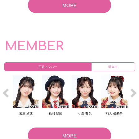
MORE
MEMBER
正規メンバー
研究生
結衣
岩立 沙穂
福岡 聖菜
小栗 有以
行天 優莉奈
倉
MORE