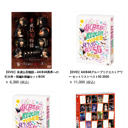
【DVD】未成仏百物語～AKB48異界への
【DVD】AKB48グループリクエストアワ
灯火寺～前編&後編セットBOX
ー セットリストベスト50 2020
6,380
11,000
￥
(税込)
￥
(税込)