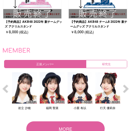
【予約商品】AKB48 2022年 新チームグッ
【予約商品】AKB48 チーム8 2022年 新チ
ズ アクリルスタンド
ームグッズ アクリルスタンド
8,000
8,000
￥
(税込)
￥
(税込)
MEMBER
正規メンバー
研究生
結衣
岩立 沙穂
福岡 聖菜
小栗 有以
行天 優莉奈
倉
MORE