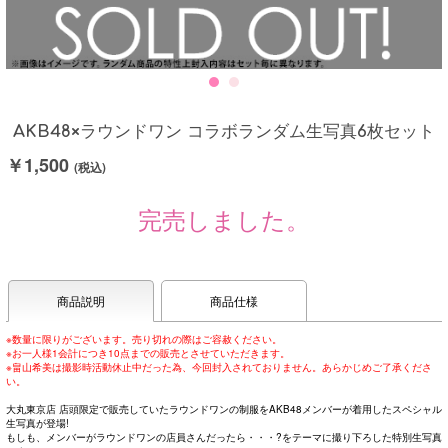
AKB48×ラウンドワン コラボランダム生写真6枚セット
￥1,500
(税込)
完売しました。
商品説明
商品仕様
※数量に限りがございます。売り切れの際はご容赦ください。
※お一人様1会計につき10点までの販売とさせていただきます。
※畠山希美は撮影時活動休止中だった為、今回封入されておりません。あらかじめご了承くださ
い。
大丸東京店 店頭限定で販売していたラウンドワンの制服をAKB48メンバーが着用したスペシャル
生写真が登場!
もしも、メンバーがラウンドワンの店員さんだったら・・・?をテーマに撮り下ろした特別生写真