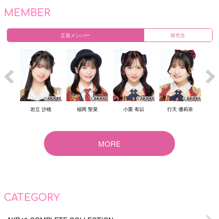
MEMBER
正規メンバー
研究生
結衣
岩立 沙穂
福岡 聖菜
小栗 有以
行天 優莉奈
倉
MORE
CATEGORY