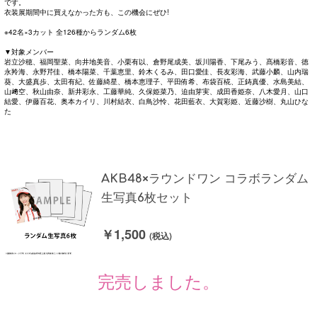
です。
衣装展期間中に買えなかった方も、この機会にぜひ!
※42名×3カット 全126種からランダム6枚
▼対象メンバー
岩立沙穂、福岡聖菜、向井地美音、小栗有以、倉野尾成美、坂川陽香、下尾みう、髙橋彩音、徳
永羚海、永野芹佳、橋本陽菜、千葉恵里、鈴木くるみ、田口愛佳、長友彩海、武藤小麟、山内瑞
葵、大盛真歩、太田有紀、佐藤綺星、橋本恵理子、平田侑希、布袋百椛、正鋳真優、水島美結、
山﨑空、秋山由奈、新井彩永、工藤華純、久保姫菜乃、迫由芽実、成田香姫奈、八木愛月、山口
結愛、伊藤百花、奥本カイリ、川村結衣、白鳥沙怜、花田藍衣、大賀彩姫、近藤沙樹、丸山ひな
た
AKB48×ラウンドワン コラボランダム
生写真6枚セット
￥1,500
(税込)
完売しました。