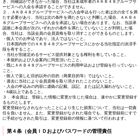
き、同確認ができなかった場合、当社は未成年者のＡＫＢ４８グループサ
ービスへの入会を承認することができません。
２． ＡＫＢ４８グループサービスへの入会申込を行った者は次の全てを満
たす必要があり、当社は次の条件を満たさないと判断した場合、ＡＫＢ４
８グループサービスへの入会を承認しない場合があります。なお、当該承
認後に本会員が次のいずれかの条件を満たしていないことが判明した場
合、当社は、当該会員の会員資格を取り消すことができるものとします。
・個人でのお申込であり、法人ではないこと。
・日本国内外でのＡＫＢ４８グループサービスにかかる当社指定の決済手
段を有すること。
・当社が別途定めるサービス提供対象となる権利を有していること。
・本規約および入会案内に同意頂いたこと。
・既にＡＫＢ４８グループサービスの利用申込および登録を行っていない
こと。
・個人で楽しむ目的以外の目的（商業目的等）ではないこと。
・過去に当社により会員資格を取り消されたことのないこと。
・入会の申込みの内容に虚偽の記載、誤記、または記入漏れがないこと。
・6歳以上であること。
３． 本会員は、登録した情報に変更が生じた場合は、速やかに変更登録す
るものとします。
変更登録がなされなかったことにより生じた損害について、当社は一切責
任を負いません。また、変更登録がなされた場合でも、変更登録前にすで
に手続がなされた取引は、変更登録前の情報に基づいて行われます。
第４条（会員ＩＤおよびパスワードの管理責任