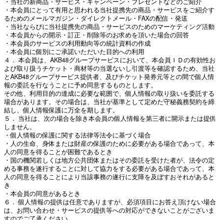
・当社の新商品・サービス・キャンペーン・プレゼントなどのご紹介
・本会員にとって有用と思われる当社提携先の商品・サービスをご紹介す
るためのメールマガジン・ダイレクトメール・FAXの配信・発送
・当社ならびに当社提携先の商品・サービスのためのマーケティング活動
・本会員からの開示・訂正・削除等のお求めを頂いた場合の回答
・本会員のサービスの利用動向等の統計資料の作成
・本会員に個別にご承諾いただいた目的への利用
４． 本会員は、AKB48グループサービスにおいて、本会員ＩＤの有効性お
よび取り扱うチケット・商材等の当選ないし引渡等を確認するため、当社
とAKB48グループサービス提供者、及びチケット発券元等との間で個人情
報の委託を行なうことに予め同意するものとします。
その他、利用目的の達成に必要な範囲で、個人情報の取り扱いを委託する
場合があります。その場合は、当社が基準として定めた守秘義務契約を締
結し、個人情報保護に万全を期します。
５． 当社は、次の場合を除き本会員の個人情報を第三者に開示または提供
しません。
・個人情報の保護に関する法律等法令に基づく場合
・人の生命、身体または財産の保護のために必要がある場合であって、本
人の同意を得ることが困難であるとき
・国の機関若しくは地方公共団体またはその委託を受けた者が、法令の定
める事務を遂行することに対して協力をする必要がある場合であって、本
人の同意を得ることにより当該事務の遂行に支障を及ぼすおそれがあると
き
・本会員の同意があるとき
６． 個人情報の提供は任意でありますが、必須項目にお答え頂けない場合
は、お問い合わせ・サービスの提供等への対応ができないことがございま
すのでご了承ください。