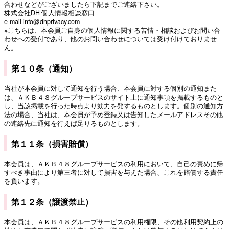
合わせなどがございましたら下記までご連絡下さい。
株式会社DH 個人情報相談窓口
e-mail info@dhprivacy.com
※こちらは、本会員ご自身の個人情報に関する苦情・相談およびお問い合
わせへの受付であり、他のお問い合わせについては受け付けておりませ
ん。
第１０条（通知）
当社が本会員に対して通知を行う場合、本会員に対する個別の通知また
は、ＡＫＢ４８グループサービスのサイト上に通知事項を掲載するものと
し、当該掲載を行った時点より効力を発するものとします。個別の通知方
法の場合、当社は、本会員が予め登録又は告知したメールアドレスその他
の連絡先に通知を行えば足りるものとします。
第１１条（損害賠償）
本会員は、ＡＫＢ４８グループサービスの利用において、自己の責めに帰
すべき事由により第三者に対して損害を与えた場合、これを賠償する責任
を負います。
第１２条（譲渡禁止）
本会員は、ＡＫＢ４８グループサービスの利用権限、その他利用契約上の