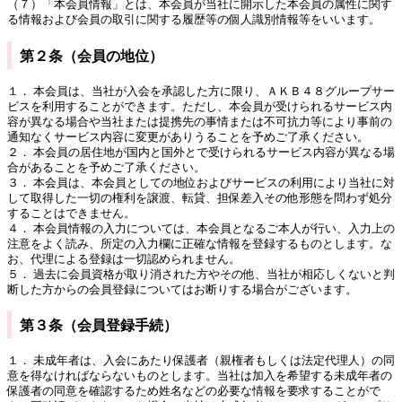
（７）「本会員情報」とは、本会員が当社に開示した本会員の属性に関す
る情報および会員の取引に関する履歴等の個人識別情報等をいいます。
第２条（会員の地位）
１． 本会員は、当社が入会を承認した方に限り、ＡＫＢ４８グループサー
ビスを利用することができます。ただし、本会員が受けられるサービス内
容が異なる場合や当社または提携先の事情または不可抗力等により事前の
通知なくサービス内容に変更がありうることを予めご了承ください。
２． 本会員の居住地が国内と国外とで受けられるサービス内容が異なる場
合があることを予めご了承ください。
３． 本会員は、本会員としての地位およびサービスの利用により当社に対
して取得した一切の権利を譲渡、転貸、担保差入その他形態を問わず処分
することはできません。
４． 本会員情報の入力については、本会員となるご本人が行い、入力上の
注意をよく読み、所定の入力欄に正確な情報を登録するものとします。な
お、代理による登録は一切認められません。
５． 過去に会員資格が取り消された方やその他、当社が相応しくないと判
断した方からの会員登録についてはお断りする場合がございます。
第３条（会員登録手続）
１． 未成年者は、入会にあたり保護者（親権者もしくは法定代理人）の同
意を得なければならないものとします。当社は加入を希望する未成年者の
保護者の同意を確認するため姓名などの必要な情報を要求することがで