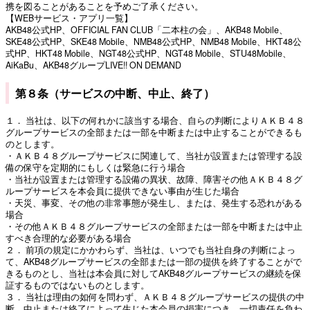
携を図ることがあることを予めご了承ください。
【WEBサービス・アプリ一覧】
AKB48公式HP、OFFICIAL FAN CLUB「二本柱の会」、AKB48 Mobile、
SKE48公式HP、SKE48 Mobile、NMB48公式HP、NMB48 Mobile、HKT48公
式HP、HKT48 Mobile、NGT48公式HP、NGT48 Mobile、STU48Mobile、
AiKaBu、AKB48グループLIVE!! ON DEMAND
第８条（サービスの中断、中止、終了）
１． 当社は、以下の何れかに該当する場合、自らの判断によりＡＫＢ４８
グループサービスの全部または一部を中断または中止することができるも
のとします。
・ＡＫＢ４８グループサービスに関連して、当社が設置または管理する設
備の保守を定期的にもしくは緊急に行う場合
・当社が設置または管理する設備の異状、故障、障害その他ＡＫＢ４８グ
ループサービスを本会員に提供できない事由が生じた場合
・天災、事変、その他の非常事態が発生し、または、発生する恐れがある
場合
・その他ＡＫＢ４８グループサービスの全部または一部を中断または中止
すべき合理的な必要がある場合
２． 前項の規定にかかわらず、当社は、いつでも当社自身の判断によっ
て、AKB48グループサービスの全部または一部の提供を終了することがで
きるものとし、当社は本会員に対してAKB48グループサービスの継続を保
証するものではないものとします。
３． 当社は理由の如何を問わず、ＡＫＢ４８グループサービスの提供の中
断、中止または終了によって生じた本会員の損害につき、一切責任を負わ