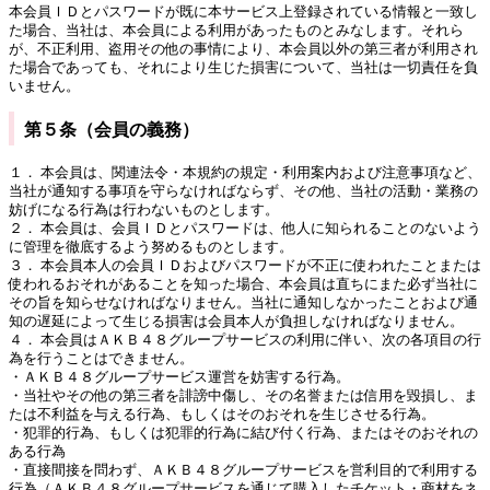
本会員ＩＤとパスワードが既に本サービス上登録されている情報と一致し
た場合、当社は、本会員による利用があったものとみなします。それら
が、不正利用、盗用その他の事情により、本会員以外の第三者が利用され
た場合であっても、それにより生じた損害について、当社は一切責任を負
いません。
第５条（会員の義務）
１． 本会員は、関連法令・本規約の規定・利用案内および注意事項など、
当社が通知する事項を守らなければならず、その他、当社の活動・業務の
妨げになる行為は行わないものとします。
２． 本会員は、会員ＩＤとパスワードは、他人に知られることのないよう
に管理を徹底するよう努めるものとします。
３． 本会員本人の会員ＩＤおよびパスワードが不正に使われたことまたは
使われるおそれがあることを知った場合、本会員は直ちにまた必ず当社に
その旨を知らせなければなりません。当社に通知しなかったことおよび通
知の遅延によって生じる損害は会員本人が負担しなければなりません。
４． 本会員はＡＫＢ４８グループサービスの利用に伴い、次の各項目の行
為を行うことはできません。
・ＡＫＢ４８グループサービス運営を妨害する行為。
・当社やその他の第三者を誹謗中傷し、その名誉または信用を毀損し、ま
たは不利益を与える行為、もしくはそのおそれを生じさせる行為。
・犯罪的行為、もしくは犯罪的行為に結び付く行為、またはそのおそれの
ある行為
・直接間接を問わず、ＡＫＢ４８グループサービスを営利目的で利用する
行為（ＡＫＢ４８グループサービスを通じて購入したチケット・商材をネ