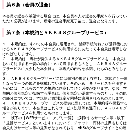
第６条（会員の退会）
本会員が退会を希望する場合には、本会員本人が退会の手続きを行ってい
ただく必要があります。所定の退会手続完了後に、退会となります。
第７条（本規約とＡＫＢ４８グループサービス）
１． 本規約は、すべての本会員に適用され、登録手続時および登録後にお
けるＡＫＢ４８グループサービスの利用するにあたって本会員は遵守しな
ければなりません。
２． 本規約は、当社が提供するＡＫＢ４８グループサービスを、本会員に
おいて利用する一切の場合について適用するものとし、ＡＫＢ４８グルー
プサービスに入会した本会員は、本規約の内容を承諾したものとみなしま
す。
３． ＡＫＢ４８グループサービスには個別の規定も存在し、本規約と一体
となって一つの規約を構成しています。そのため、各サービスを利用する
ためには、これらの全ての規約に同意して頂く必要があります。なお、本
規約と個別規定が抵触する場合は、個別規定が優先するものとし、その他
の部分については、本規約と個別規定が同時に適用されるものとします。
４． ＡＫＢ４８グループサービスの提供に際しては、本規約等を掲載する
場合があります。本会員はこれらサービス説明等も遵守し、ＡＫＢ４８グ
ループサービスを利用するものとします。
５． 以下の【WEBサービス・アプリ一覧】に列挙するサービス等（以下
「提携サービス」といいます）において、チケット・商材の提供もしくは
会員向けサービス等の提供がなされており、AKB48グループサイトとの連