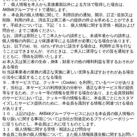
７． 個人情報を本人から直接書面以外による方法で取得した場合は、
AKB48グループサイトで通知します。
８． 本会員の個人情報に関して、利用目的の通知、開示、訂正･追加又は
削除、利用の停止、消去又は第三者への提供の停止を求めることができま
す。手続きについては、下記「１１. 個人情報に関する苦情・相談および
問合せ」までご連絡ください。
なお、請求は原則としてご本人からの請求とし、未成年者からの請求は、
個人情報の内容により保護者等による請求が必要になる場合があります。
なお、以下のa)、b)、c)のいずれかに該当する場合は、利用停止等を行な
うことはできませんが、そのときは、ご本人に遅滞なくその旨を通知する
とともに、理由を説明いたします。
a) 本人又は第三者の生命，身体，財産その他の権利利益を害するおそれが
ある場合
b) 当該事業者の業務の適正な実施に著しい支障を及ぼすおそれがある場合
c) 法令に違反することとなる場合
９． 本サービスでは、クッキー（Cookie）を利用しているページがありま
す。当社は、本サービスの利用状況の分析や、適正な本サービス等の提供
等をするため、クッキー等の情報を使用する場合があり、また会員登録制
のサービスにおいては、クッキー等の情報を基に、本会員ごとにカスタマ
イズしたサービス提供のために、本会員を識別する情報と関連づける場合
があります。
１０． 上記のほか、AKB48グループサービスにおける本会員の個人情報の
取り扱いに関する事項については当社が別途定めるプライバシーポリシー
に従うものとし、本会員はこれに従うものとします。
１１． 個人情報に関する苦情・相談および問合せ
本会員ご自身の個人情報について、また個人情報保護全般に関するお問い