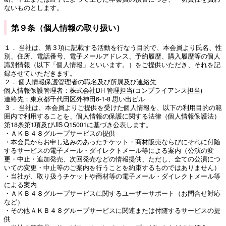
ないものとします。
第９条（個人情報の取り扱い）
１． 当社は、第３項に記載する活動を行なう目的で、本会員より氏名、性
別、住所、電話番号、電子メールアドレス、予約履歴、購入履歴等の個人
識別情報（以下「個人情報」といいます。）をご提供いただき、それを記
録させていただきます。
２． 個人情報保護管理者の職名及び所属及び連絡先
個人情報保護管理者：株式会社DH 管理担当(コンプライアンス担当)
連絡先：東京都千代田区外神田6-1-8 思い出ビル
３． 当社は、本会員よりご提供を受けた個人情報を、以下の利用目的の範
囲内で利用することを、個人情報の保護に関する法律（個人情報保護法）
第18条第1項及びJIS Q15001に基づき公表します。
・ＡＫＢ４８グループサービスの提供
・本会員からお申し込みのあったチケット・商材販売ならびにそれに付随
するサービスの電子メール・ダイレクトメール等による案内（公演の変
更・中止・追加発売、次回発売などの情報提供、ただし、全ての公演につ
いての変更・中止等のご案内を行うことを約束するものではありません）
・当社が、取り扱うチケットや商材等の電子メール・ダイレクトメール等
による案内
・ＡＫＢ４８グループサービスに関するユーザーサポート（お問合せ対応
など）
・その他ＡＫＢ４８グループサービスに関連または付随するサービスの提
供