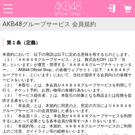
AKB48グループサービス 会員規約
第１条（定義）
本規約において、以下の用語は以下に定める意味を有するものとします。
（１）「ＡＫＢ４８グループサービス」とは、株式会社DH（以下「当
社」といいます）が運営・管理する「ＡＫＢ４８グループチケットセンタ
ー」、「AKB48 Official Shop」の各種ウェブサイト（以下「ＡＫＢ４８グ
ループサイト」といいます）において、当社が提供する会員向けの各種サ
ービスをいいます。
（２）「本取引」とは、本会員がＡＫＢ４８グループサービスを利用して
行う、チケット予約、お買い物等の各種行為をいいます。
（３）「サービス提供者」とは、本取引の対象となる商品または役務を提
供する者をいいます。
（４）「本会員」とは、本規約に同意の上、所定の方法によりＡＫＢ４８
グループサービスへの会員登録した者をいいます。
（５）「本会員ＩＤ」とは、本会員がＡＫＢ４８グループサービスを利用
するにあたって必要となる各本会員が保有すべきＩＤをいいます。
（６）「本規約等」とは、本規約、ＡＫＢ４８グループサービスのご利用
上のご注意、ガイドライン等の総称をいいます。