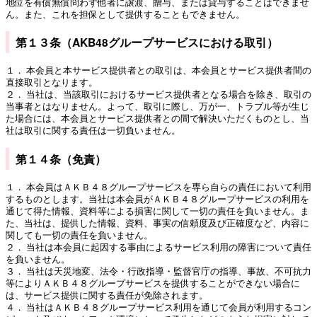
地位を有償無償問わず他者に譲渡、贈与、または貸与することはできませ
ん。また、これを担保として提供することもできません。
第１３条（AKB48グループサービスにおける取引）
１． 本会員と本サービス提供者との取引は、本会員とサービス提供者間の
直接取引となります。
２． 当社は、当該取引におけるサービス提供者となる場合を除き、取引の
当事者とはなりません。よって、取引に際し、万が一、トラブル等が生じ
た場合には、本会員とサービス提供者との間で解決いただくものとし、当
社は取引に関する責任は一切負いません。
第１４条（免責）
１． 本会員はＡＫＢ４８グループサービスを専ら自らの責任において利用
するものとします。当社は本会員がＡＫＢ４８グループサービスの利用を
通じて得た情報、資料等による損害に関して一切の責任を負いません。ま
た、当社は、提供した情報、資料、事実の信頼度及び正確度など、内容に
関しても一切の責任を負いません。
２． 当社は本会員に起因する事由によるサービス利用の障害について責任
を負いません。
３． 当社は天災地変、法令・行政指導・監督官庁の指導、事故、不可抗力
等によりＡＫＢ４８グループサービスを提供することができない場合に
は、サービス提供に関する責任が免除されます。
４． 当社はＡＫＢ４８グループサービス利用を通じて会員が利用するコン