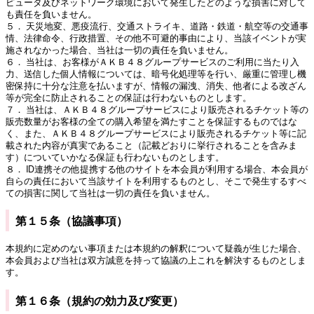
ピュータ及びネットワーク環境において発生したどのような損害に対して
も責任を負いません。
５． 天災地変、悪疫流行、交通ストライキ、道路・鉄道・航空等の交通事
情、法律命令、行政措置、その他不可避的事由により、当該イベントが実
施されなかった場合、当社は一切の責任を負いません。
６． 当社は、お客様がＡＫＢ４８グループサービスのご利用に当たり入
力、送信した個人情報については、暗号化処理等を行い、厳重に管理し機
密保持に十分な注意を払いますが、情報の漏洩、消失、他者による改ざん
等が完全に防止されることの保証は行わないものとします。
７． 当社は、ＡＫＢ４８グループサービスにより販売されるチケット等の
販売数量がお客様の全ての購入希望を満たすことを保証するものではな
く、また、ＡＫＢ４８グループサービスにより販売されるチケット等に記
載された内容が真実であること（記載どおりに挙行されることを含みま
す）についていかなる保証も行わないものとします。
８． ID連携その他提携する他のサイトを本会員が利用する場合、本会員が
自らの責任において当該サイトを利用するものとし、そこで発生するすべ
ての損害に関して当社は一切の責任を負いません。
第１５条（協議事項）
本規約に定めのない事項または本規約の解釈について疑義が生じた場合、
本会員および当社は双方誠意を持って協議の上これを解決するものとしま
す。
第１６条（規約の効力及び変更）