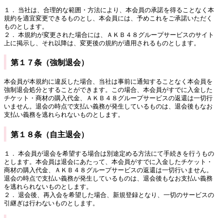
１． 当社は、合理的な範囲・方法により、本会員の承諾を得ることなく本
規約を適宜変更できるものとし、本会員には、予めこれをご承諾いただく
ものとします。
２． 本規約が変更された場合には、ＡＫＢ４８グループサービスのサイト
上に掲示し、それ以降は、変更後の規約が適用されるものとします。
第１７条（強制退会）
本会員が本規約に違反した場合、当社は事前に通知することなく本会員を
強制退会処分とすることができます。この場合、本会員がすでに入金した
チケット・商材の購入代金、ＡＫＢ４８グループサービスの返還は一切行
いません。退会の時点で支払い義務が発生しているものは、退会後もなお
支払い義務を逃れられないものとします。
第１８条（自主退会）
１． 本会員が退会を希望する場合は別途定める方法にて手続きを行うもの
とします。本会員は退会にあたって、本会員がすでに入金したチケット・
商材の購入代金、ＡＫＢ４８グループサービスの返還は一切行いません。
退会の時点で支払い義務が発生しているものは、退会後もなお支払い義務
を逃れられないものとします。
２． 退会後、再入会を希望した場合、新規登録となり、一切のサービスの
引継ぎは行わないものとします。