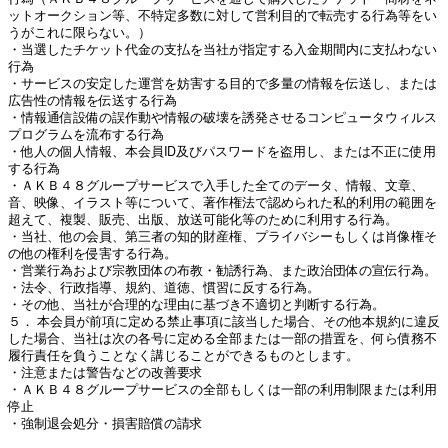
ットオークション等、不特定多数に対して営利目的で転売する行為等をい
うがこれに限らない。）
・当選したチケット代金の支払を当社が指定する入金期間内に支払わない
行為
・サービスの安定した運営を妨害する目的で多量の情報を伝送し、または
広告性の情報を伝送する行為
・情報通信設備の誤作動や情報の破壊を誘発させるコンピュータウィルス
プログラムを流布する行為
・他人の個人情報、本会員ID及びパスワードを盗用し、または不正に使用
する行為
・ＡＫＢ４８グループサービスで入手した全てのデータ、情報、文章、
音、映像、イラスト等について、著作権法で認められた私的利用の範囲を
超えて、複製、販売、出版、放送可能化等のために利用する行為。
・当社、他の会員、第三者の知的財産権、プライバシーもしくは肖像権そ
の他の権利を侵害する行為。
・営業行為および宗教団体の布教・勧誘行為、また政治団体の宣伝行為。
・法令、行政指導、規約、道徳、慣習に反する行為。
・その他、当社が合理的な理由に基づき不適切と判断する行為。
５． 本会員が前項に定める禁止事項に該当した場合、その他本規約に違反
した場合、当社は次の各号に定める全部または一部の措置を、何ら債務不
履行責任を負うことなく講じることができるものとします。
・注意または警告などの改善要求
・ＡＫＢ４８グループサービスの全部もしくは一部の利用制限または利用
停止
・強制退会処分・損害賠償の請求