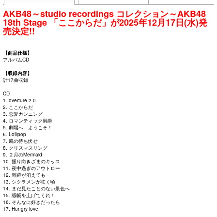
AKB48～studio recordings コレクション～AKB48
18th Stage 「ここからだ」が2025年12月17日(水)発
売決定!!
【商品仕様】
アルバムCD
【収録内容】
計17曲収録
CD
1. overture 2.0
2. ここからだ
3. 恋愛カンニング
4. ロマンティック男爵
5. 劇場へ ようこそ！
6. Lollipop
7. 風の待ち伏せ
8. クリスマスリング
9. ２月のMermaid
10. 振り向きざまのキッス
11. 夜中過ぎのアウトロー
12. 奇跡が消えても
13. シクラメンが咲く頃
14. まだ見たことのない景色へ
15. 緞帳を上げてくれ！
16. そんなに好きだったら
17. Hungry love