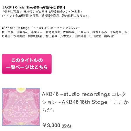
【AKB48 Official Shop特典(※先着外付け特典)】
「個別生写真」1枚をランダム同梱（AKB48全メンバー対象）
※イベント参加権利付き商品・通常販売商品共通の絵柄になります。
■AKB48 18th Stage 「ここからだ」オープニングメンバー
秋山由奈、伊藤百花、小栗有以、倉野尾成美、佐藤綺星、下尾みう、鈴木くるみ、千葉恵里、永
野芹佳、水島美結、向井地美音、村山彩希、八木愛月、山内瑞葵、山口結愛、山﨑 空
AKB48～studio recordings コレク
ション～AKB48 18th Stage 「ここか
らだ」
￥3,300
(税込)