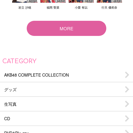
結衣
岩立 沙穂
福岡 聖菜
小栗 有以
行天 優莉奈
倉
MORE
CATEGORY
AKB48 COMPLETE COLLECTION
グッズ
生写真
CD
DVD&Blu-ray