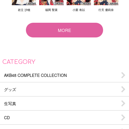
結衣
岩立 沙穂
福岡 聖菜
小栗 有以
行天 優莉奈
倉
MORE
CATEGORY
AKB48 COMPLETE COLLECTION
グッズ
生写真
CD