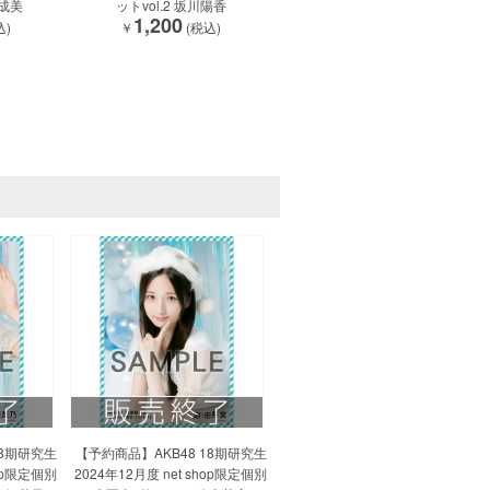
尾成美
ットvol.2 坂川陽香
1,200
込)
￥
(税込)
18期研究生
【予約商品】AKB48 18期研究生
hop限定個別
2024年12月度 net shop限定個別