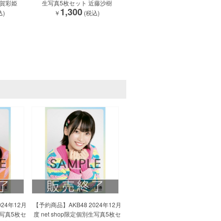
大賀彩姫
生写真5枚セット 近藤沙樹
1,300
込)
￥
(税込)
24年12月
【予約商品】AKB48 2024年12月
生写真5枚セ
度 net shop限定個別生写真5枚セ