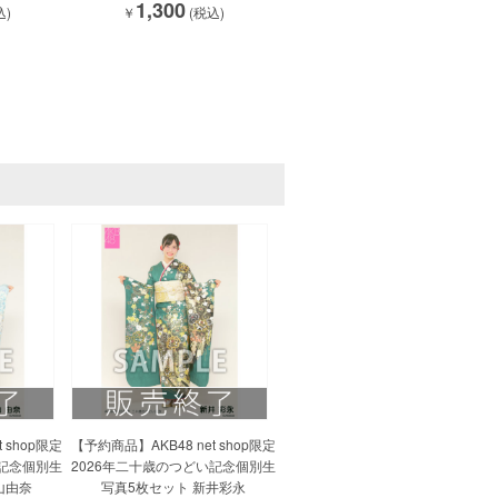
1,300
込)
￥
(税込)
 shop限定
【予約商品】AKB48 net shop限定
い記念個別生
2026年二十歳のつどい記念個別生
山由奈
写真5枚セット 新井彩永