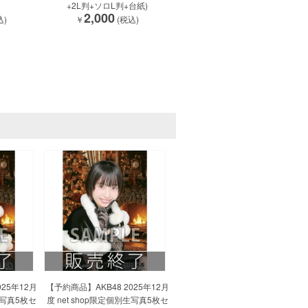
+2L判+ソロL判+台紙)
2,000
込)
￥
(税込)
25年12月
【予約商品】AKB48 2025年12月
生写真5枚セ
度 net shop限定個別生写真5枚セ