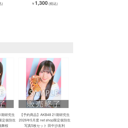
1,300
込)
￥
(税込)
21期研究生
【予約商品】AKB48 21期研究生
op限定個別生
2026年5月度 net shop限定個別生
橋舞桜
写真5枚セット 田中沙友利