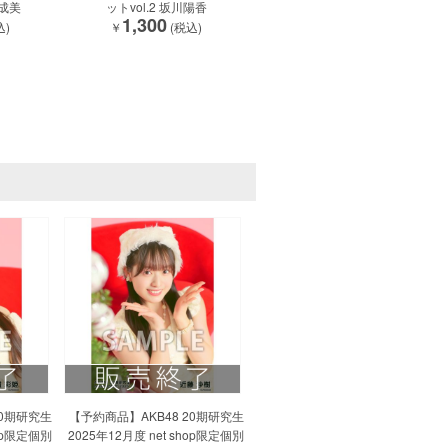
尾成美
ットvol.2 坂川陽香
1,300
込)
￥
(税込)
20期研究生
【予約商品】AKB48 20期研究生
hop限定個別
2025年12月度 net shop限定個別