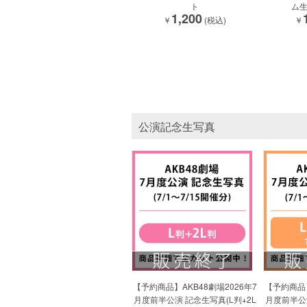
ト
ム生
1,200
￥
(税込)
￥
公演記念生写真
【予約商品】AKB48劇場2026年7
【予約商品】
月度前半公演 記念生写真(L判+2L
月度前半公演