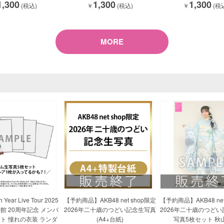
1,300
1,300
1,300
(税込)
￥
(税込)
￥
(税
MORE
 Year Live Tour 2025
【予約商品】AKB48 net shop限定
【予約商品】AKB48 net
道館 20周年記念 メンバ
2026年二十歳のつどい記念生写真
2026年二十歳のつど
ト 憧れの衣装 ランダ
(A4+台紙)
写真5枚セット 秋