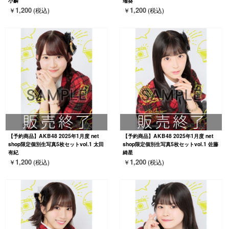
小麟
瑞葵
1,200
1,200
￥
(税込)
￥
(税込)
【予約商品】AKB48 2025年1月度 net
【予約商品】AKB48 2025年1月度 net
shop限定個別生写真5枚セットvol.1 太田
shop限定個別生写真5枚セットvol.1 佐藤
有紀
綺星
1,200
1,200
￥
(税込)
￥
(税込)