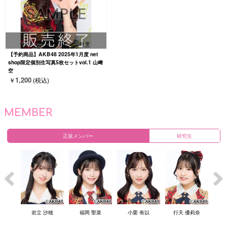
【予約商品】AKB48 2025年1月度 net
shop限定個別生写真5枚セットvol.1 山﨑
空
1,200
￥
(税込)
MEMBER
正規メンバー
研究生
結衣
岩立 沙穂
福岡 聖菜
小栗 有以
行天 優莉奈
倉