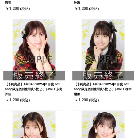
彩音
羚海
1,200
1,200
￥
(税込)
￥
(税込)
【予約商品】AKB48 2025年1月度 net
【予約商品】AKB48 2025年1月度 net
shop限定個別生写真5枚セットvol.1 永野
shop限定個別生写真5枚セットvol.1 橋本
芹佳
陽菜
1,200
1,200
￥
(税込)
￥
(税込)