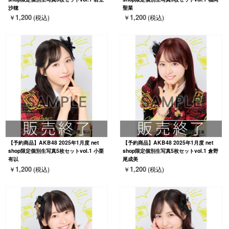
沙穂
聖菜
1,200
1,200
￥
(税込)
￥
(税込)
【予約商品】AKB48 2025年1月度 net
【予約商品】AKB48 2025年1月度 net
shop限定個別生写真5枚セットvol.1 小栗
shop限定個別生写真5枚セットvol.1 倉野
有以
尾成美
1,200
1,200
￥
(税込)
￥
(税込)